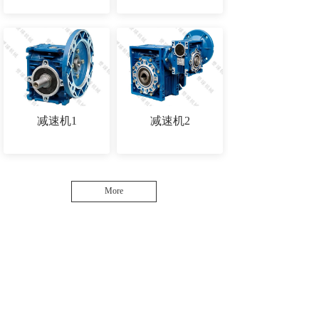
减速机1
减速机2
More
技术交流  
Technical Exchange
誉球机械电动机常见问题
2023-08-30
电机常见故障及排除方法。例如：电动机在空载时不能启动；电动机在负载时不能启动，在低负载或空载时能启动，但在负载增加后转速即大跌或甚至停下来；电机停留在低转速；定子过热；轴承过热；合闸时保险设备动作；机械振动过大等故障如何排除解决。