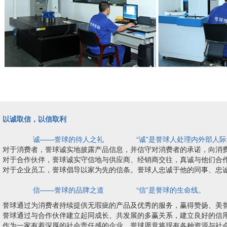
以诚取信，以信取利
诚——誉球的待人之礼 “诚”是誉球人处理内外部人际
对于消费者，誉球诚实地披露产品信息，并信守对消费者的承诺，向消
对于合作伙伴，誉球诚实守信地与供应商、经销商交往，真诚与他们合
对于企业员工，誉球倡导以家为先的信条。誉球人忠诚于他的同事、忠
信——誉球的品牌之道 “信”是誉球的生命线。
誉球通过为消费者持续提供无瑕疵的产品及优秀的服务，赢得赞扬、美誉
誉球通过与合作伙伴建立起同成长、共发展的多赢关系，建立良好的信
作为一家有着深厚的社会责任感的企业，誉球愿意将现有各种资源与社会企