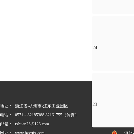
24
23
地址： 
浙江省-杭州市-江东工业园区
电话：
0571－82185388 82161755（传真）
邮箱：
txhuan23@126.com
网址：
www.hzyqjx.com
浙公网