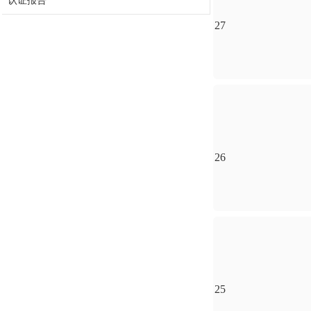
认证报告
27
26
25