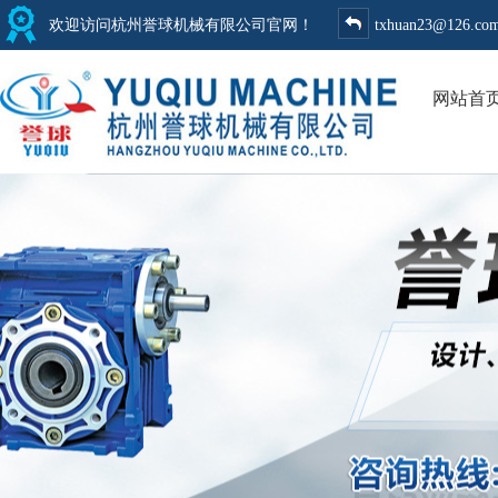
欢迎访问杭州誉球机械有限公司官网！
txhuan23@126.co
txhuan23@126.c
欢迎访问杭州誉球机械有限公司官网！
欢迎访问杭州誉球机械有限公司官网！
网站首