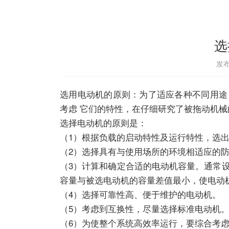
选
发布
选用电动机的原则：为了适应各种不同用途
考虑 它们的特性，在仔细研究了被拖动机
选择电动机的原则是：
（1）根据负载的启动特性及运行特性，选
（2）选择具有与使用场所的环境相适应的
（3）计算和确定合适的电动机容量。通常设
容量与被选电动机的容量差值最小，使电动
（4）选择可靠性高、便于维护的电动机。
（5）考虑到互换性，尽量选择标准电动机
（6）为使整个系统高效率运行，要综合考