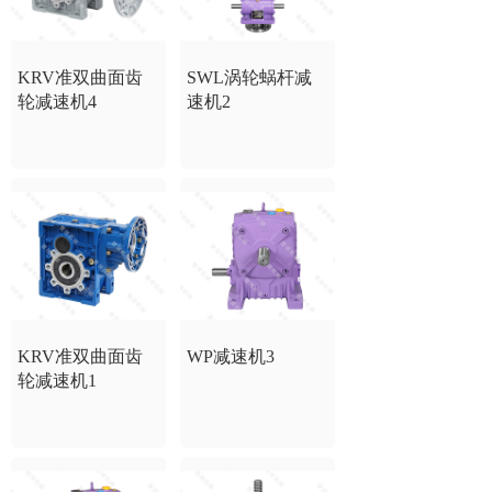
KRV准双曲面齿
SWL涡轮蜗杆减
轮减速机4
速机2
KRV准双曲面齿
WP减速机3
轮减速机1