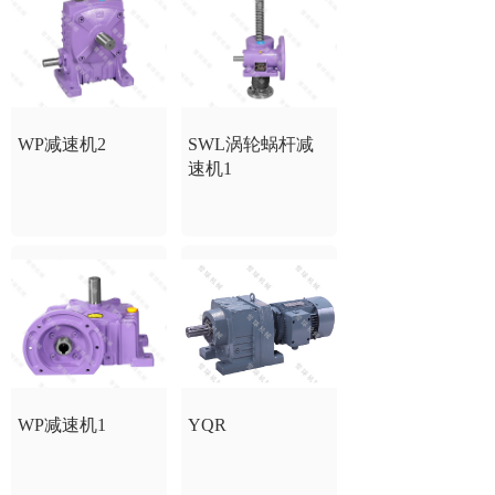
WP减速机2
SWL涡轮蜗杆减
速机1
WP减速机1
YQR