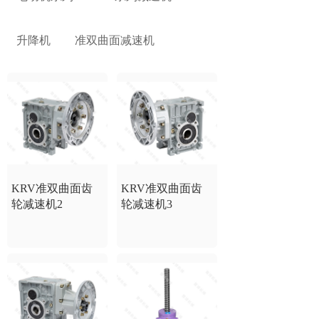
升降机
准双曲面减速机
KRV准双曲面齿
KRV准双曲面齿
轮减速机2
轮减速机3