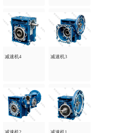
减速机4
减速机3
减速机2
减速机1