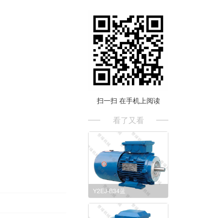
扫一扫 在手机上阅读
看了又看
Y2EJ-B34蓝